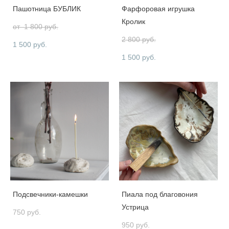
Пашотница БУБЛИК
Фарфоровая игрушка
Кролик
от 1 800 pуб.
2 800 pуб.
1 500 pуб.
1 500 pуб.
Подсвечники-камешки
Пиала под благовония
Устрица
750 pуб.
950 pуб.