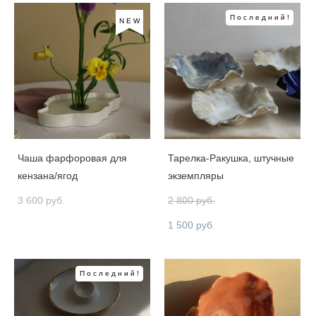
Последний!
NEW
Чаша фарфоровая для
Тарелка-Ракушка, штучные
кензана/ягод
экземпляры
3 600 pуб.
2 800 pуб.
1 500 pуб.
Последний!