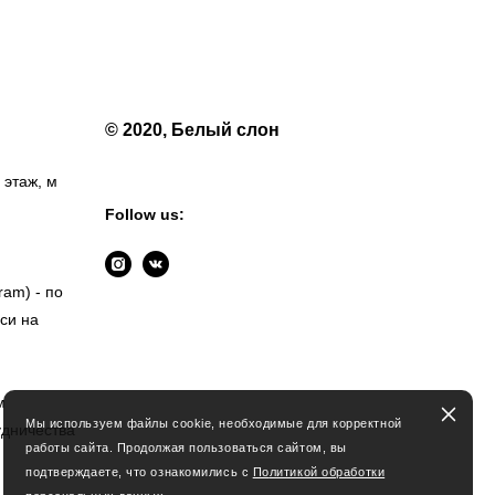
© 2020, Белый слон
 этаж, м
Follow us:
ram) - по
си на
м
Мы используем файлы cookie, необходимые для корректной
удничества
работы сайта. Продолжая пользоваться сайтом, вы
подтверждаете, что ознакомились с
По
литикой обработки