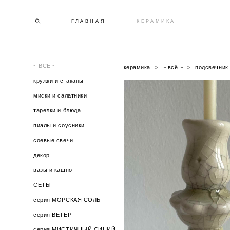
ГЛАВНАЯ
КЕРАМИКА
~ ВСЁ ~
керамика
>
~ всё ~
>
подсвечник
кружки и стаканы
миски и салатники
тарелки и блюда
пиалы и соусники
соевые свечи
декор
вазы и кашпо
СЕТЫ
серия МОРСКАЯ СОЛЬ
серия ВЕТЕР
серия МИСТИЧНЫЙ СИНИЙ