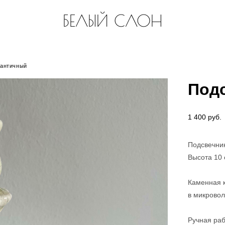
БЕЛЫЙ СЛОН
 античный
Под
1 400 pуб.
Подсвечник
Высота 10
Каменная 
в микровол
Ручная раб