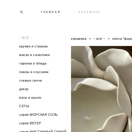
ГЛАВНАЯ
КЕРАМИКА
~ ВСЁ ~
керамика
>
~ всё ~
>
свеча "фар
кружки и стаканы
миски и салатники
тарелки и блюда
пиалы и соусники
соевые свечи
декор
вазы и кашпо
СЕТЫ
серия МОРСКАЯ СОЛЬ
серия ВЕТЕР
серия МИСТИЧНЫЙ СИНИЙ