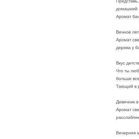
Представь,
домашний в
Аромат бан
Вечное ле
Аромат све
дерева у б
Вкус детст
Что ты люб
больше вс
Тающий в р
Девичник в
Аромат све
расслабляю
Вечерняя 