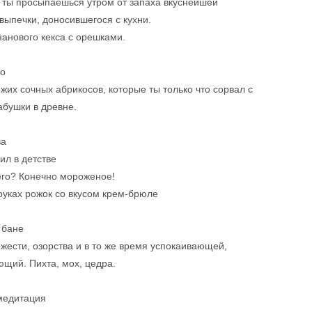
 ты просыпаешься утром от запаха вкуснейшей
ыпечки, доносившегося с кухни.
анового кекса с орешками.
то
жих сочных абрикосов, которые ты только что сорвал с
абушки в древне.
ва
ил в детстве
его? Конечно мороженое!
уках рожок со вкусом крем-брюле
 бане
жести, озорства и в то же время успокаивающей,
щий. Пихта, мох, цедра.
медитация