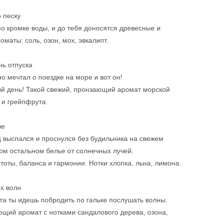
 песку
о кромке воды, и до тебя доносятся древесные и
оматы: соль, озон, мох, эвкалипт.
ь отпуска
но мечтал о поездке на море и вот он!
й день! Такой свежий, пронзающий аромат морской
 и грейпфрута.
ле
 выспался и проснулся без будильника на свежем
м остальном белье от солнечных лучей.
тоты, баланса и гармонии. Нотки хлопка, льна, лимона.
х волн
та ты идешь побродить по гальке послушать волны.
щий аромат с нотками сандалового дерева, озона,