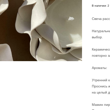
В наличии:
2
Свеча расс
Натуральн
выбор.
Керамичес
повторно з
Ароматы:
Утренний 
Проснись и
на целый д
Мамин пир