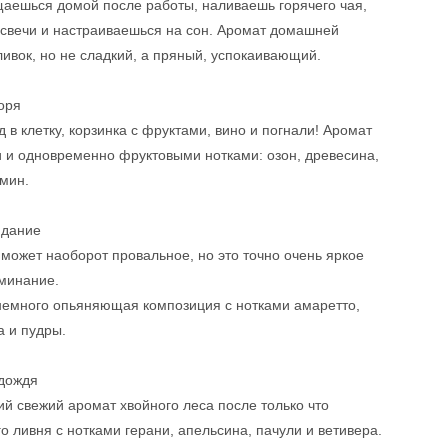
аешься домой после работы, наливаешь горячего чая,
 свечи и настраиваешься на сон. Аромат домашней
ливок, но не сладкий, а пряный, успокаивающий.
оря
д в клетку, корзинка с фруктами, вино и погнали! Аромат
 и одновременно фруктовыми нотками: озон, древесина,
мин.
идание
 может наоборот провальное, но это точно очень яркое
оминание.
немного опьяняющая композиция с нотками амаретто,
а и пудры.
 дождя
 свежий аромат хвойного леса после только что
 ливня с нотками герани, апельсина, пачули и ветивера.