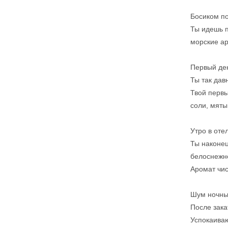
Босиком по
Ты идешь п
морские ар
Первый ден
Ты так дав
Твой первы
соли, мяты
Утро в оте
Ты наконец
белоснежно
Аромат чис
Шум ночны
После зака
Успокаиваю