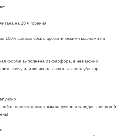
шт.
читана на 20 ч горения.
ый 100% соевый воск с ароматическими маслами на
кая форма выполнена из фарфора, в неё можно
алить свечу или же использовать как пиалу/декор
капучино
 пой с горячим ароматным капучино и зарядись энергией
ень!
ог