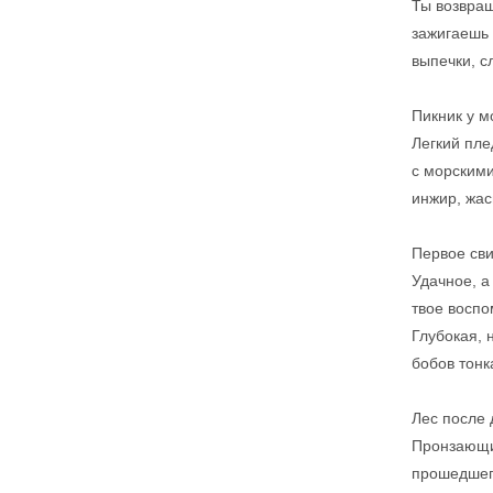
Ты возвращ
зажигаешь
выпечки, с
Пикник у м
Легкий пле
с морскими
инжир, жас
Первое св
Удачное, а
твое восп
Глубокая, 
бобов тонк
Лес после
Пронзающий
прошедшего