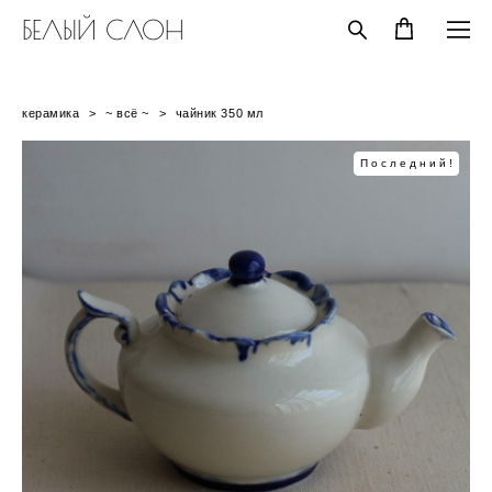
БЕЛЫЙ СЛОН
керамика
>
~ всё ~
>
чайник 350 мл
Последний!